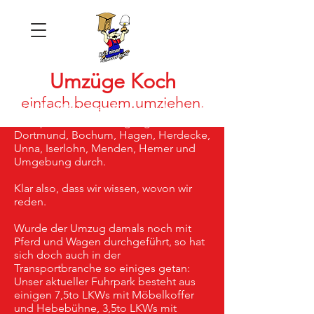
Umzüge Koch
einfach.bequ
em.umziehen.
Seit über 50 Jahren führen wir Umzüge,
Transporte und Entsorgungen in
Dortmund, Bochum, Hagen, Herdecke,
Unna, Iserlohn, Menden, Hemer und
Umgebung durch.
Klar also, dass wir wissen, wovon wir
reden.
Wurde der Umzug damals noch mit
Pferd und Wagen durchgeführt, so hat
sich doch auch in der
Transportbranche so einiges getan:
Unser aktueller Fuhrpark besteht aus
einigen 7,5to LKWs mit Möbelkoffer
und Hebebühne, 3,5to LKWs mit